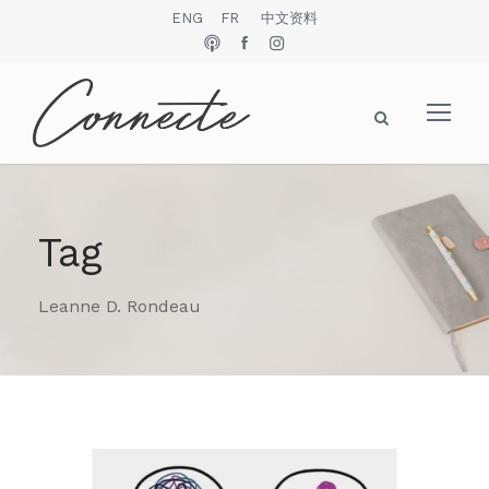
ENG
FR
中文资料
Tag
Leanne D. Rondeau