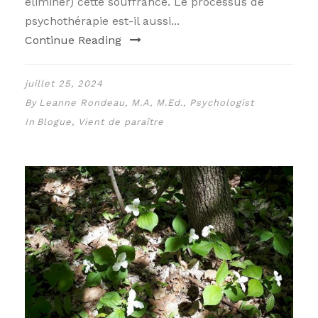
éliminer) cette souffrance. Le processus de
psychothérapie est-il aussi...
Continue Reading
juillet 25, 2024
By
Leanne Rondeau, M.A, M.Ed., Psychologist
In
Blogue
,
Vient de paraître