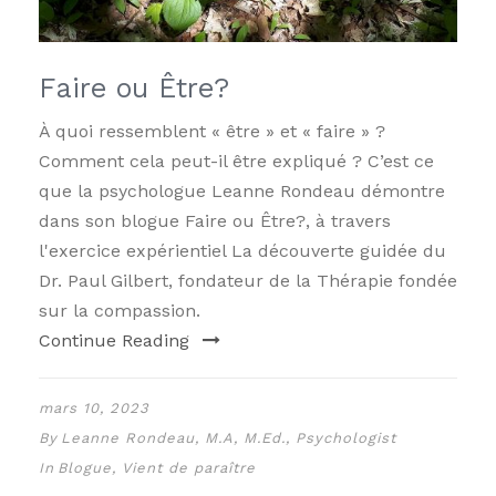
Faire ou Être?
À quoi ressemblent « être » et « faire » ?
Comment cela peut-il être expliqué ? C’est ce
que la psychologue Leanne Rondeau démontre
dans son blogue Faire ou Être?, à travers
l'exercice expérientiel La découverte guidée du
Dr. Paul Gilbert, fondateur de la Thérapie fondée
sur la compassion.
Continue Reading
mars 10, 2023
By
Leanne Rondeau, M.A, M.Ed., Psychologist
In
Blogue
,
Vient de paraître