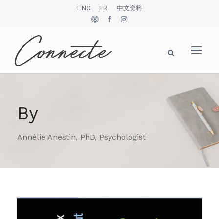
ENG
FR
中文资料
By
Annélie Anestin, PhD, Psychologist