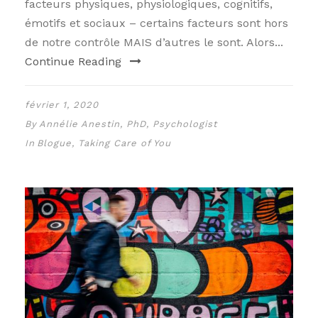
facteurs physiques, physiologiques, cognitifs,
émotifs et sociaux – certains facteurs sont hors
de notre contrôle MAIS d’autres le sont. Alors...
Continue Reading
février 1, 2020
By
Annélie Anestin, PhD, Psychologist
In
Blogue
,
Taking Care of You