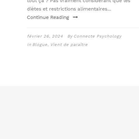
tout ça ? Pas vraiment considérant que les
diètes et restrictions alimentaires...
Continue Reading
février 26, 2024
By
Connecte Psychology
In
Blogue
,
Vient de paraître